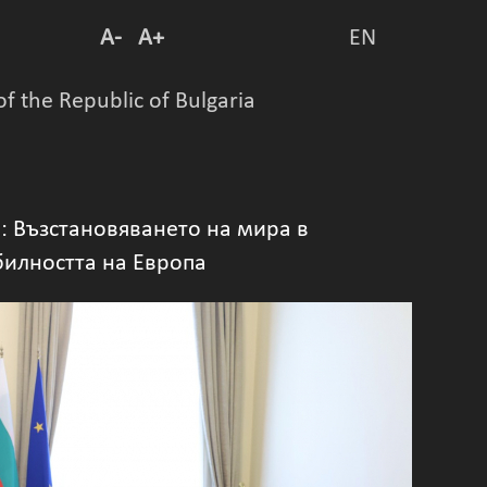
A-
A+
EN
of the Republic of Bulgaria
: Възстановяването на мира в
билността на Европа