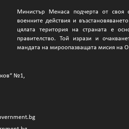
Министър Менаса подчерта от своя с
военните действия и възстановяването
цялата територия на страната е осн
правителство. Той изрази и очакван
мандата на мироопазващата мисия на ОО
уков“ №1,
overnment.bg