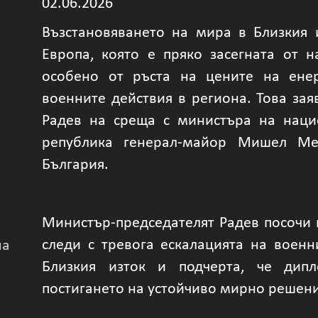
02.06.2026
Възстановяването на мира в Близкия 
Европа, която е пряко засегната от 
особено от ръста на цените на енер
военните действия в региона. Това за
Радев на среща с министъра на наци
република генерал-майор Мишел Ме
България.
Министър-председателят Радев посочи 
следи с тревога ескалацията на военн
на
Близкия изток и подчерта, че дип
постигането на устойчиво мирно решени