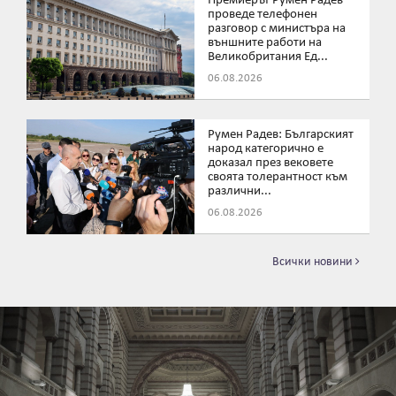
Премиерът Румен Радев
проведе телефонен
разговор с министъра на
външните работи на
Великобритания Ед...
06.08.2026
Румен Радев: Българският
народ категорично е
доказал през вековете
своята толерантност към
различни...
06.08.2026
Всички новини