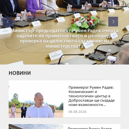
Министър-председателят Румен Радев очерта
задачите на правителството и разпореди
проверка на цялостното състояние на
министерствата
НОВИНИ
Премиерът Румен Радев:
Космическият и
технологичен център в
Доброславци ще създаде
нови възможности...
06.08.2026