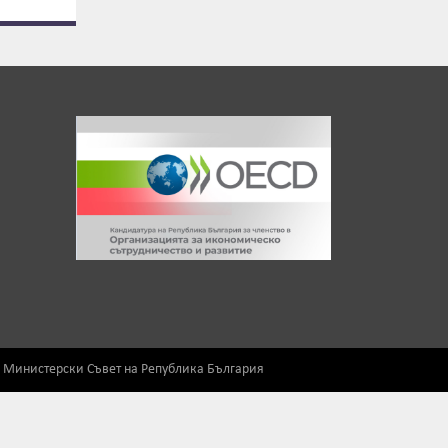
) Министерски Съвет на Република България