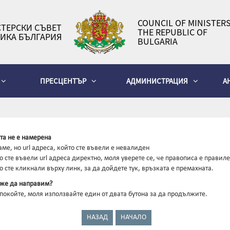
COUNCIL OF MINISTERS
ТЕРСКИ СЪВЕТ
THE REPUBLIC OF
ИКА БЪЛГАРИЯ
BULGARIA
ПРЕСЦЕНТЪР
АДМИНИСТРАЦИЯ
А
та не е намерена
ме, но url адреса, който сте въвели е невалиден
о сте въвели url адреса директно, моля уверете се, че правописа е правиле
о сте кликнали върху линк, за да дойдете тук, връзката е премахната.
же да направим?
зпокойте, моля използвайте един от двата бутона за да продължите.
НАЗАД
НАЧАЛО