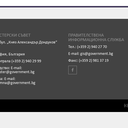
ТЕРСКИ СЪВЕТ
ПРАВИТЕЛСТВЕНА
ИНФОРМАЦИОННА СЛУЖБА
бул. „Княз Александър Дондуков“
Тел.: (+359 2) 940 27 70
Е-mail: gis@government.bg
офия, България
Факс: (+359 2) 981 37 19
нтрала (+359 2) 940 29 99
ство: Е-mail:
ister@government.bg
: Е-mail:
emna@government.bg
(c