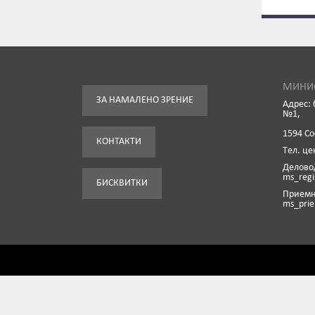
МИНИС
ЗА НАМАЛЕНО ЗРЕНИЕ
Адрес: 
№1,
1594 С
КОНТАКТИ
Tел. це
Деловод
ms_reg
БИСКВИТКИ
Приемна
ms_pri