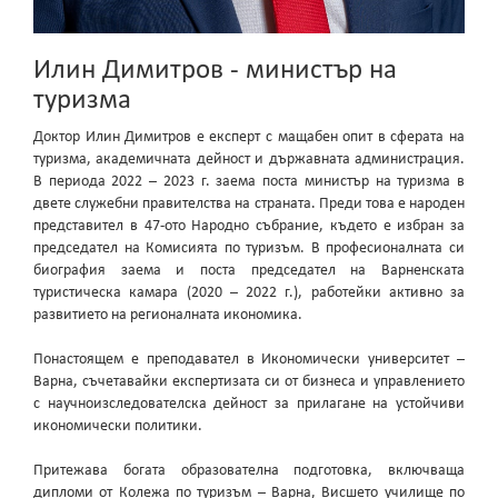
Илин Димитров - министър на
туризма
Доктор Илин Димитров е експерт с мащабен опит в сферата на
туризма, академичната дейност и държавната администрация.
В периода 2022 – 2023 г. заема поста министър на туризма в
двете служебни правителства на страната. Преди това е народен
представител в 47-ото Народно събрание, където е избран за
председател на Комисията по туризъм. В професионалната си
биография заема и поста председател на Варненската
туристическа камара (2020 – 2022 г.), работейки активно за
развитието на регионалната икономика.
Понастоящем е преподавател в Икономически университет –
Варна, съчетавайки експертизата си от бизнеса и управлението
с научноизследователска дейност за прилагане на устойчиви
икономически политики.
Притежава богата образователна подготовка, включваща
дипломи от Колежа по туризъм – Варна, Висшето училище по