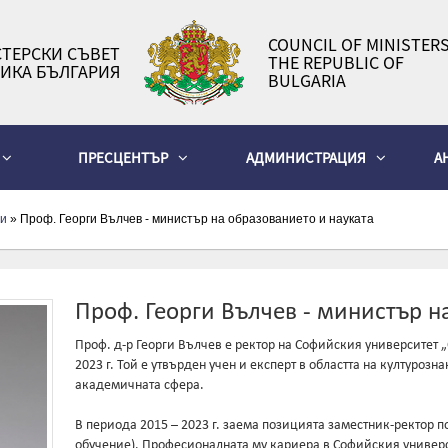
COUNCIL OF MINISTERS
ТЕРСКИ СЪВЕТ
THE REPUBLIC OF
ИКА БЪЛГАРИЯ
BULGARIA
ПРЕСЦЕНТЪР
АДМИНИСТРАЦИЯ
А
и
» Проф. Георги Вълчев - министър на образованието и науката
Проф. Георги Вълчев - министър н
Проф. д-р Георги Вълчев е ректор на Софийския университет 
2023 г. Той е утвърден учен и експерт в областта на културоз
академичната сфера.
В периода 2015 – 2023 г. заема позицията заместник-ректор 
обучение). Професионалната му кариера в Софийския универс