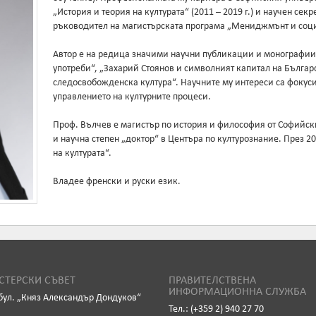
„История и теория на културата“ (2011 – 2019 г.) и научен сек
ръководител на магистърската програма „Мениджмънт и соци
Автор е на редица значими научни публикации и монографии,
употреби“, „Захарий Стоянов и символният капитал на Бълга
следосвобожденска култура“. Научните му интереси са фокуси
управлението на културните процеси.
Проф. Вълчев е магистър по история и философия от Софийски
и научна степен „доктор“ в Центъра по културознание. През 20
на културата“.
Владее френски и руски език.
ТЕРСКИ СЪВЕТ
ПРАВИТЕЛСТВЕНА
ИНФОРМАЦИОННА СЛУЖБА
бул. „Княз Александър Дондуков“
Тел.: (+359 2) 940 27 70