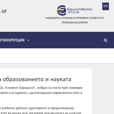
EN
 OF
ОФИЦИАЛНА СТРАНИЦА ЗА ПРИЕМАНЕ НА ЕВРОТО В
РЕПУБЛИКА БЪЛГАРИЯ
НТИКОРУПЦИЯ
а образованието и науката
„Св. Климент Охридски“, избран на поста през ноември
нанието и историята с дългогодишен управленски опит в
по учебната дейност (докторанти и продължаващо
итет включва още постовете ръководител на катедра