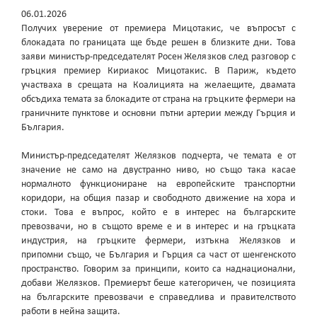
06.01.2026
Получих уверение от премиера Мицотакис, че въпросът с
блокадата по границата ще бъде решен в близките дни. Това
заяви министър-председателят Росен Желязков след разговор с
гръцкия премиер Кириакос Мицотакис. В Париж, където
участваха в срещата на Коалицията на желаещите, двамата
обсъдиха темата за блокадите от страна на гръцките фермери на
граничните пунктове и основни пътни артерии между Гърция и
България.
Министър-председателят Желязков подчерта, че темата е от
значение не само на двустранно ниво, но също така касае
нормалното функциониране на европейските транспортни
коридори, на общия пазар и свободното движение на хора и
стоки. Това е въпрос, който е в интерес на българските
превозвачи, но в същото време е и в интерес и на гръцката
индустрия, на гръцките фермери, изтъкна Желязков и
припомни също, че България и Гърция са част от шенгенското
пространство. Говорим за принципи, които са наднационални,
добави Желязков. Премиерът беше категоричен, че позицията
на българските превозвачи е справедлива и правителството
работи в нейна защита.