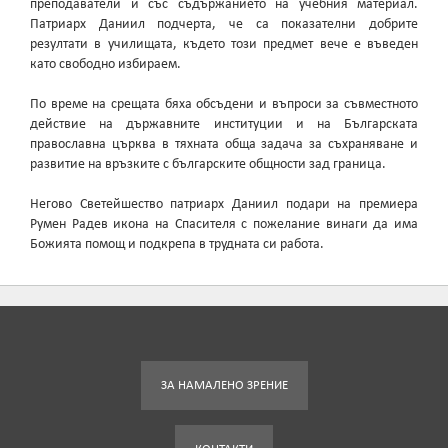
преподаватели и със съдържанието на учебния материал.
Патриарх Даниил подчерта, че са показателни добрите
резултати в училищата, където този предмет вече е въведен
като свободно избираем.
По време на срещата бяха обсъдени и въпроси за съвместното
действие на държавните институции и на Българската
православна църква в тяхната обща задача за съхраняване и
развитие на връзките с българските общности зад граница.
Негово Светейшество патриарх Даниил подари на премиера
Румен Радев икона на Спасителя с пожелание винаги да има
Божията помощ и подкрепа в трудната си работа.
ЗА НАМАЛЕНО ЗРЕНИЕ