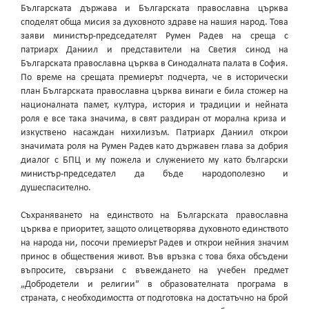
Българската държава и Българската православна църква
споделят обща мисия за духовното здраве на нашия народ. Това
заяви министър-председателят Румен Радев на среща с
патриарх Даниил и представители на Светия синод на
Българската православна църква в Синодалната палата в София.
По време на срещата премиерът подчерта, че в исторически
план Българската православна църква винаги е била стожер на
националната памет, култура, история и традиции и нейната
роля е все така значима, в свят раздиран от морална криза и
изкуствено насаждан нихилизъм. Патриарх Даниил открои
значимата роля на Румен Радев като държавен глава за добрия
диалог с БПЦ и му пожела и служението му като български
министър-председател да бъде народополезно и
душеспасително.
Съхраняването на единството на Българската православна
църква е приоритет, защото олицетворява духовното единството
на народа ни, посочи премиерът Радев и открои нейния значим
принос в обществения живот. Във връзка с това бяха обсъдени
въпросите, свързани с въвеждането на учебен предмет
„Добродетели и религии“ в образователната програма в
страната, с необходимостта от подготовка на достатъчно на брой