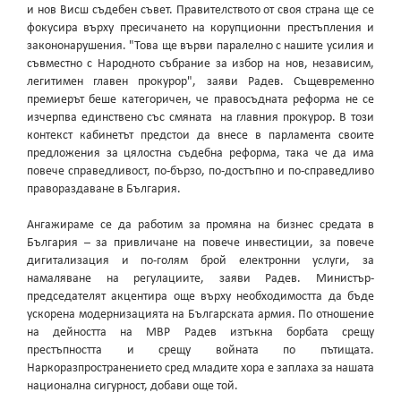
и нов Висш съдебен съвет. Правителството от своя страна ще се
фокусира върху пресичането на корупционни престъпления и
закононарушения. "Това ще върви паралелно с нашите усилия и
съвместно с Народното събрание за избор на нов, независим,
легитимен главен прокурор", заяви Радев. Същевременно
премиерът беше категоричен, че правосъдната реформа не се
изчерпва единствено със смяната на главния прокурор. В този
контекст кабинетът предстои да внесе в парламента своите
предложения за цялостна съдебна реформа, така че да има
повече справедливост, по-бързо, по-достъпно и по-справедливо
правораздаване в България.
Ангажираме се да работим за промяна на бизнес средата в
България – за привличане на повече инвестиции, за повече
дигитализация и по-голям брой електронни услуги, за
намаляване на регулациите, заяви Радев. Министър-
председателят акцентира още върху необходимостта да бъде
ускорена модернизацията на Българската армия. По отношение
на дейността на МВР Радев изтъкна борбата срещу
престъпността и срещу войната по пътищата.
Наркоразпространението сред младите хора е заплаха за нашата
национална сигурност, добави още той.