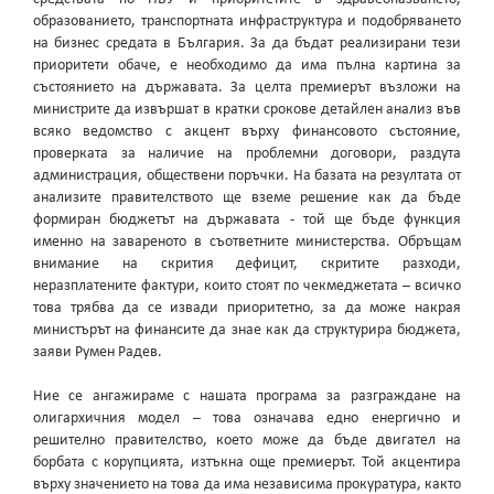
образованието, транспортната инфраструктура и подобряването
на бизнес средата в България. За да бъдат реализирани тези
приоритети обаче, е необходимо да има пълна картина за
състоянието на държавата. За целта премиерът възложи на
министрите да извършат в кратки срокове детайлен анализ във
всяко ведомство с акцент върху финансовото състояние,
проверката за наличие на проблемни договори, раздута
администрация, обществени поръчки. На базата на резултата от
анализите правителството ще вземе решение как да бъде
формиран бюджетът на държавата - той ще бъде функция
именно на завареното в съответните министерства. Обръщам
внимание на скрития дефицит, скритите разходи,
неразплатените фактури, които стоят по чекмеджетата – всичко
това трябва да се извади приоритетно, за да може накрая
министърът на финансите да знае как да структурира бюджета,
заяви Румен Радев.
Ние се ангажираме с нашата програма за разграждане на
олигархичния модел – това означава едно енергично и
решително правителство, което може да бъде двигател на
борбата с корупцията, изтъкна още премиерът. Той акцентира
върху значението на това да има независима прокуратура, както