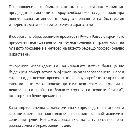
По отношение на българската външна политика министър-
председателят акцентира върху необходимостта да се гарантира
повече конструктивност и върху отстояването на българския
интерес в съюзите, в които членува страната ни.
В сферата на образованието премиерът Румен Радев открои като
приоритет повишаването на функционалната грамотност на
младото поколение в интерес на тяхното бъдещо професионално
израстване.
Ускореното изграждане на Националната детска болница ще
бъде сред приоритетите в сферата на здравеопазването. Наред
с това Радев посочи пресичането на злоупотребите в здравната
система. "Не може повече да има тази срамна търговия с
лекарства на гърба на болните хора и на техните близки",
категоричен беше премиерът.
Като първостепенна задача министър-председателят открои и
гарантирането на социалните плащания за най-уязвимите
социални групи. Без солидарност тъканта на едно общество се
разпада много бързо, заяви Радев.