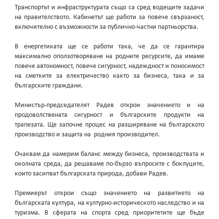
Транспортът и инфраструктурата също са сред водещите задачи
на правителството. Кабинетът ще работи за повече свързаност,
включително с възможности за публично-частни партньорства.
В енергетиката ще се работи така, че да се гарантира
максимално оползотворяване на родните ресурсите, да имаме
повече автономност, повече сигурност, надеждност и поносимост
на сметките за електричество както за бизнеса, така и за
българските граждани.
Министър-председателят Радев открои значението и на
продоволствената сигурност и българските продукти на
трапезата. Ще започне процес на разширяване на българското
производство и защита на родния производител.
Очаквам да намерим баланс между бизнеса, производствата и
околната среда, да решаваме по-бързо въпросите с боклуците,
които засипват българската природа, добави Радев.
Премиерът открои също значението на развитието на
българската култура, на културно-историческото наследство и на
туризма. В сферата на спорта сред приоритетите ще бъде