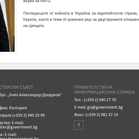
върха на НАТО.
Последиците от войната в Украйна за европейските страни
Европа, както и теми от дневния ред на двустранните отноше
на срещата.
ТЕРСКИ СЪВЕТ
ПРАВИТЕЛСТВЕНА
ИНФОРМАЦИОННА СЛУЖБА
бул. „Княз Александър Дондуков“
Тел.: (+359 2) 940 27 70
Е-mail: gis@government.bg
офия, България
Факс: (+359 2) 981 37 19
нтрала (+359 2) 940 29 99
ство: Е-mail:
ister@government.bg
: Е-mail: