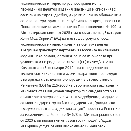
икономически интерес по разпространение на
периодични печатни издания (вестници и списания) с
отстъпки на едро и дребно, директно или на абонаментна
основа на територията на Република България, проект на
Постановление за изменение на Постановление № 109 на
Министерския съвет от 2023 г. за възлагане на „България
Хели Мед Сървиз“ ЕАД да извършва услуга от общ
икономически интерес - полети за осигуряване на
въздушен транспорт с вертолети за нуждите на спешната
медицинска помощ, организирана от държавата при
условията и по реда на Регламент (ЕС) № 965/2012 на
Комисията от 5 октомври 2012 г. за определяне на
технически изисквания и административни процедури
във връзка с въздушните операции в съответствие с
Регламент (ЕО) № 216/2008 на Европейския парламент и
на Съвета от авиационен оператор със свидетелство за
авиационен оператор и SPA.HEMS одобрение, издадено
от главния директор на Главна дирекция „Гражданска
въздухоплавателна администрация“, проект на Решение
за изменение на Решение № 678 на Министерския съвет
от 2023 г. за възлагане на „Български пощи“ ЕАД да
извършва услуга от общ икономически интерес -