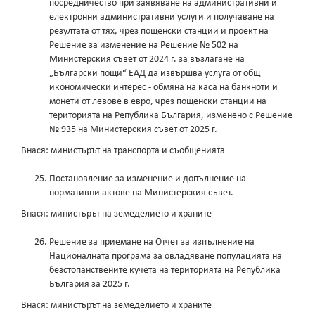
посредничество при заявяване на административни и
електронни административни услуги и получаване на
резултата от тях, чрез пощенски станции и проект на
Решение за изменение на Решение № 502 на
Министерския съвет от 2024 г. за възлагане на
„Български пощи“ ЕАД да извършва услуга от общ
икономически интерес - обмяна на каса на банкноти и
монети от левове в евро, чрез пощенски станции на
територията на Република България, изменено с Решение
№ 935 на Министерския съвет от 2025 г.
Внася: министърът на транспорта и съобщенията
Постановление за изменение и допълнение на
нормативни актове на Министерския съвет.
Внася: министърът на земеделието и храните
Решение за приемане на Отчет за изпълнение на
Националната програма за овладяване популацията на
безстопанствените кучета на територията на Република
България за 2025 г.
Внася: министърът на земеделието и храните