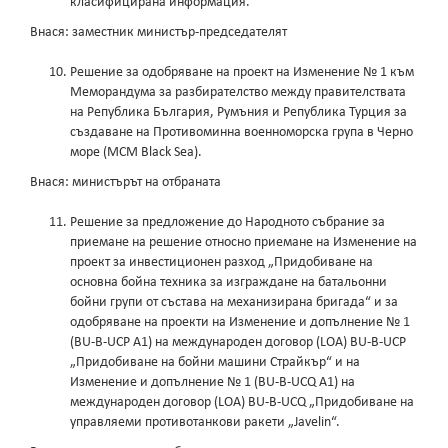
класифицирана информация.
Внася: заместник министър-председателят
Решение за одобряване на проект на Изменение № 1 към
Меморандума за разбирателство между правителствата
на Република България, Румъния и Република Турция за
създаване на Противоминна военноморска група в Черно
море (MCM Black Sea).
Внася: министърът на отбраната
Решение за предложение до Народното събрание за
приемане на решение относно приемане на Изменение на
проект за инвестиционен разход „Придобиване на
основна бойна техника за изграждане на батальонни
бойни групи от състава на механизирана бригада“ и за
одобряване на проекти на Изменение и допълнение № 1
(BU-B-UCP A1) на международен договор (LOA) BU-B-UCP
„Придобиване на бойни машини Страйкър“ и на
Изменение и допълнение № 1 (BU-B-UCQ A1) на
международен договор (LOA) BU-B-UCQ „Придобиване на
управляеми противотанкови ракети „Javelin“.