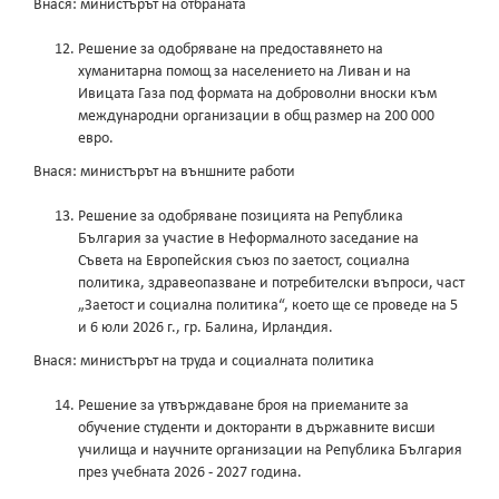
Внася: министърът на отбраната
Решение за одобряване на предоставянето на
хуманитарна помощ за населението на Ливан и на
Ивицата Газа под формата на доброволни вноски към
международни организации в общ размер на 200 000
eвpo.
Внася: министърът на външните работи
Решение за одобряване позицията на Република
България за участие в Неформалното заседание на
Съвета на Европейския съюз по заетост, социална
политика, здравеопазване и потребителски въпроси, част
„Заетост и социална политика“, което ще се проведе на 5
и 6 юли 2026 г., гр. Балина, Ирландия.
Внася: министърът на труда и социалната политика
Решение за утвърждаване броя на приеманите за
обучение студенти и докторанти в държавните висши
училища и научните организации на Република България
през учебната 2026 - 2027 година.