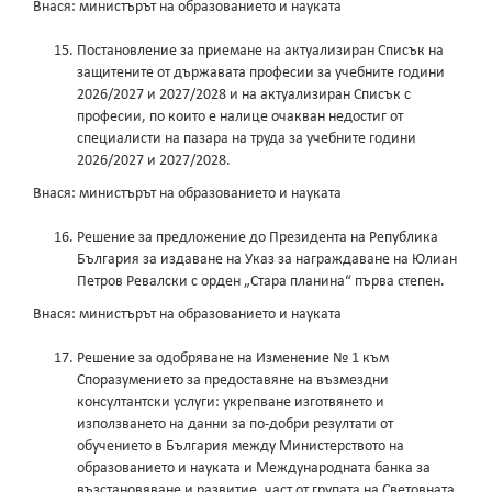
Внася: министърът на образованието и науката
Постановление за приемане на актуализиран Списък на
защитените от държавата професии за учебните години
2026/2027 и 2027/2028 и на актуализиран Списък с
професии, по които е налице очакван недостиг от
специалисти на пазара на труда за учебните години
2026/2027 и 2027/2028.
Внася: министърът на образованието и науката
Решение за предложение до Президента на Република
България за издаване на Указ за награждаване на Юлиан
Петров Ревалски с орден „Стара планина“ първа степен.
Внася: министърът на образованието и науката
Решение за одобряване на Изменение № 1 към
Споразумението за предоставяне на възмездни
консултантски услуги: укрепване изготвянето и
използването на данни за по-добри резултати от
обучението в България между Министерството на
образованието и науката и Международната банка за
възстановяване и развитие, част от групата на Световната