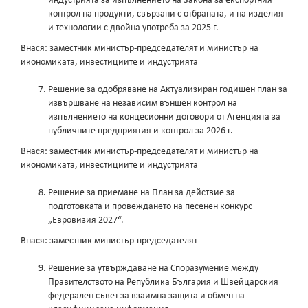
индустрията за изпълнението на Закона за експортния
контрол на продукти, свързани с отбраната, и на изделия
и технологии с двойна употреба за 2025 г.
Внася: заместник министър-председателят и министър на
икономиката, инвестициите и индустрията
Решение за одобряване на Актуализиран годишен план за
извършване на независим външен контрол на
изпълнението на концесионни договори от Агенцията за
публичните предприятия и контрол за 2026 г.
Внася: заместник министър-председателят и министър на
икономиката, инвестициите и индустрията
Решение за приемане на План за действие за
подготовката и провеждането на песенен конкурс
„Евровизия 2027“.
Внася: заместник министър-председателят
Решение за утвърждаване на Споразумение между
Правителството на Република България и Швейцарския
федерален съвет за взаимна защита и обмен на