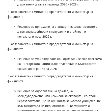
държавния дълг за периода 2026 - 2028 г.
Внася: заместник министър-председателят и министър на
финансите
Решение за приемане на стандарти за делегираните от
държавата дейности с натурални и стойностни
показатели през 2026 г.
Внася: заместник министър-председателят и министър на
финансите
Решение за утвърждаване на нормативи за час програма
на Българската национална телевизия и Българското
национално радио за 2026 г.
Внася: заместник министър-председателят и министър на
финансите
Решение за одобряване на доклад на
Междуведомствената комисия за експортен контрол и
неразпространение на оръжията за масово унищожение
към министъра на икономиката, инвестициите и