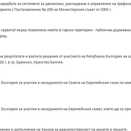
аредбата за системите за движение, докладване и управление на трафик
приета с Постановление № 200 на Министерския съвет от 2005 г.
сервитут върху поземлени имоти в горски територии - публична държавна
рад.
а резултатите и взетите решения от участието на Република България на 
6 г. в гр. Брюксел, Кралство Белгия.
България за участие в заседанието на Съвета на Европейския съюз по земе
ългария за участие в заседанието на Европейския съвет, което ще се пров
нение и допълнение на Закона за равнопоставеност на жените и мъжете.