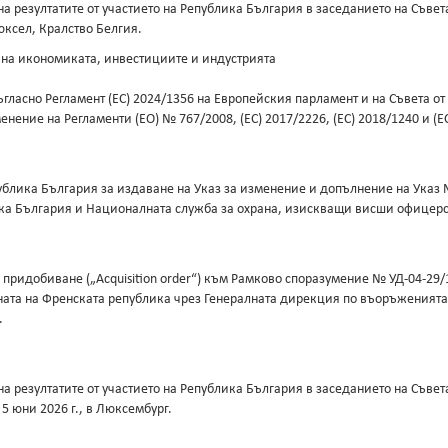
а резултатите от участието на Република България в заседанието на Съвет
рюксел, Кралство Белгия.
 на икономиката, инвестициите и индустрията
гласно Регламент (ЕС) 2024/1356 на Европейския парламент и на Съвета от
нение на Регламенти (ЕО) № 767/2008, (ЕС) 2017/2226, (ЕС) 2018/1240 и (ЕС
лика България за издаване на Указ за изменение и допълнение на Указ №
ка България и Националната служба за охрана, изискващи висши офицерс
придобиване („Acquisition order“) към Рамково споразумение № УД-04-29/
ата на Френската република чрез Генералната дирекция по въоръженията 
.
а резултатите от участието на Република България в заседанието на Съв
5 юни 2026 г., в Люксембург.