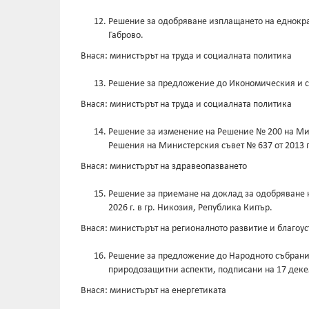
Решение за одобряване изплащането на еднократ
Габрово.
Внася: министърът на труда и социалната политика
Решение за предложение до Икономическия и со
Внася: министърът на труда и социалната политика
Решение за изменение на Решение № 200 на Мини
Решения на Министерския съвет № 637 от 2013 г., №
Внася: министърът на здравеопазването
Решение за приемане на доклад за одобряване н
2026 г. в гр. Никозия, Република Кипър.
Внася: министърът на регионалното развитие и благоус
Решение за предложение до Народното събрание 
природозащитни аспекти, подписани на 17 декем
Внася: министърът на енергетиката