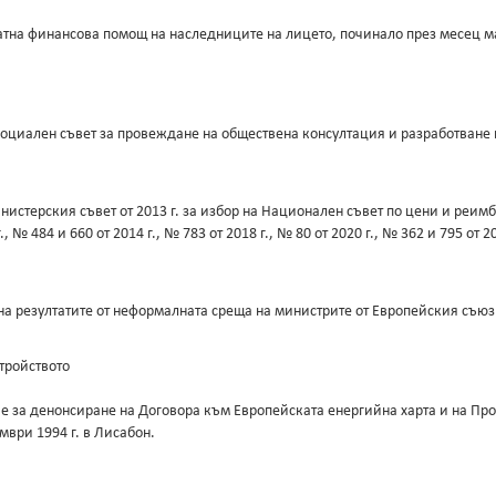
на финансова помощ на наследниците на лицето, починало през месец май
циален съвет за провеждане на обществена консултация и разработване 
стерския съвет от 2013 г. за избор на Национален съвет по цени и реимб
 484 и 660 от 2014 г., № 783 от 2018 г., № 80 от 2020 г., № 362 и 795 от 202
а резултатите от неформалната среща на министрите от Европейския съюз
тройството
за денонсиране на Договора към Европейската енергийна харта и на Прот
ври 1994 г. в Лисабон.