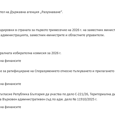
тел на Държавна агенция „Разузнаване“.
дировки в страната за първото тримесечие на 2026 г. на заместник минис
за администрацията, заместник-министрите и областните управители.
алната избирателна комисия за 2026 г.
 на финансите
за ратифициране на Споразумението относно тълкуването и прилагането н
 на финансите
съгласие Република България да участва по дело С-221/26, Териториална
а Върховен административен съд по адм. дело № 11910/2025 г.
 на финансите