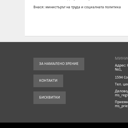
Внася: министърът на труда и социалната политика
МИНИС
ЗА НАМАЛЕНО ЗРЕНИЕ
Адрес: 
№1,
1594 С
КОНТАКТИ
Tел. це
Деловод
ms_reg
БИСКВИТКИ
Приемна
ms_pri