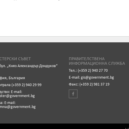
ТЕРСКИ СЪВЕТ
ПРАВИТЕЛСТВЕНА
ИНФОРМАЦИОННА СЛУЖБА
бул. „Княз Александър Дондуков“
Тел.: (+359 2) 940 27 70
Е-mail: gis@government.bg
офия, България
Факс: (+359 2) 981 37 19
нтрала (+359 2) 940 29 99
ство: Е-mail:
ister@government.bg
: Е-mail:
emna@government.bg