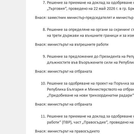
Решение за приемане на доклад за одобряване н
„Търговия“, проведено на 22 май 2026 г. в гр. Б
Внася: заместник министър-председателят и министър
Решение за определяне на органи за скрининг съ
на трети държави на външните граници и за изме
Внася: министърът на вътрешните работи
Решение за предложение до Президента на Репуб
длъжностите във Въоръжените сили на Републи
Внася: министърът на отбраната
Решение за одобряване на проект на Поръчка за 
Република България и Министерството на отбран
„Придобиване на нови трикоординатни радари“
Внася: министърът на отбраната
Решение за приемане на доклад за одобряване н
работи“ (ПВР), част „Правосъдие“, проведено на 
Внася: министърът на правосъдието