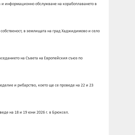
а и информационно обслужване на корабоплаването в
 собственост, в землищата на град Хаджидимово и село
заседанието на Съвета на Европейския съюз по
делие и рибарство, което ще се проведе на 22 и 23
еде на 18 и 19 юни 2026 г. в Брюксел.