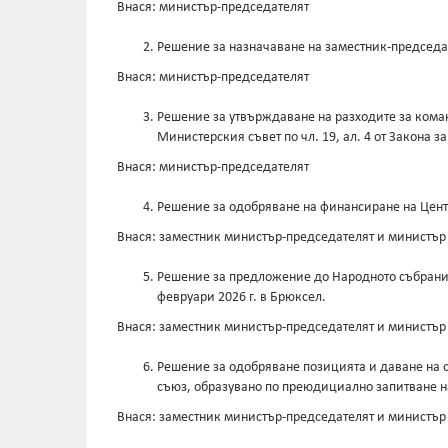
Внася: министър-председателят
Решение за назначаване на заместник-председа
Внася: министър-председателят
Решение за утвърждаване на разходите за коман
Министерския съвет по чл. 19, ал. 4 от Закона 
Внася: министър-председателят
Решение за одобряване на финансиране на Центр
Внася: заместник министър-председателят и министър
Решение за предложение до Народното събрание 
февруари 2026 г. в Брюксел.
Внася: заместник министър-председателят и министър
Решение за одобряване позицията и даване на 
съюз, образувано по преюдициално запитване н
Внася: заместник министър-председателят и министър